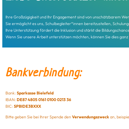
Ihre Großzügigkeit und Ihr Engagement sind von unschätzbarem Wert 
Sie ermöglicht es uns, Schulbegleiter*innen bereitzustellen, Schulun
Ihre Unterstützung fördert die Inklusion und stärkt die Bildungschance
Wenn Sie unsere Arbeit unterstützen möchten, können Sie dies ganz
Bankverbindung:
Bank:
Sparkasse Bielefeld
IBAN:
DE87 4805 0161 0100 0213 36
BIC:
SPBIDE3BXXX
Bitte geben Sie bei Ihrer Spende den
Verwendungszweck
an, beispie