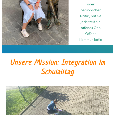
oder
persönlicher
Natur, hat sie
jederzeit ein
offenes Ohr.
Offene
Kommunikatio
n, auch unter
den
Kolleg*innen,
Unsere Mission: Integration im
schafft ein
vertrauensvoll
Schulalltag
es
Arbeitsumfeld
.
Familienfreun
dliche
Arbeitsbeding
ungen sorgen