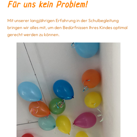
Für uns kein Problem!
Mit unserer langjährigen Erfahrung in der Schulbegleitung
bringen wir alles mit, um den Bedürfnissen Ihres Kindes optimal
gerecht werden zu können.
Ich kenne Frau
Buchholz
schon seit
mehreren
Jahren als
meine
Teamleiterin.
Zum