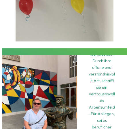
01.06.2023
hat sie ihren
eigenen
Verein
gegründet und
ich bin froh
auch dort nun
Teil ihres
Teams zu sein.
Durch ihre
offene und
verständnisvol
le Art, schafft
sie ein
vertrauensvoll
es
Arbeitsumfeld
. Für Anliegen,
sei es
beruflicher