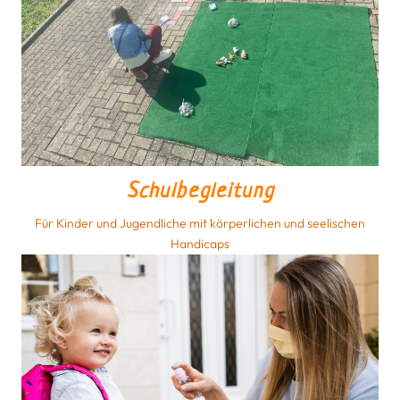
dafür, dass ich
Familie und
Beruf in
Einklang
bringen kann.
Schulbegleitung
Für Kinder und Jugendliche mit körperlichen und seelischen
Handicaps